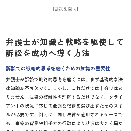
要性
多様な訴訟ケースに対応するための専門的
知識の活用法
法的知識と戦略的アプローチの融合がもた
弁護士が知識と戦略を駆使して
らす相乗効果
訴訟を成功へ導く方法
実地経験が戦略に与える影響とは
クライアントとの信頼関係を築くコミュニ
訴訟での戦略的思考を磨くための知識の重要性
ケーション戦略
弁護士が訴訟で戦略的思考を磨くには、まず基礎的な法
綿密な戦略立案が訴訟の成否を決定づける
律知識が不可欠です。しかし、これだけでは十分ではあ
知識と経験を活かした弁護士の戦略的訴訟アプ
りません。法律の複雑性を理解するだけでなく、クライ
ローチ
アントの状況に応じて最適な戦術を選び出すためのスキ
実務経験がもたらす戦略の柔軟性
ルが必要です。例えば、同じ法律が適用されるケースで
法的知識を駆使した説得力のある弁論術
も、事案の背景や相手方の行動により状況は大きく異な
裁判手続における経験値の活用法