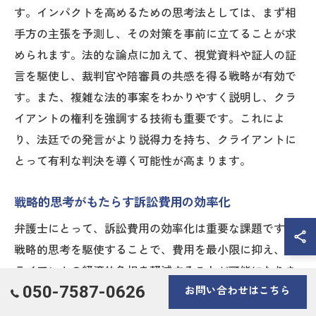
す。インパクトを高めるための思考法としては、まず相
手方の主張を予測し、その対策を事前に立てることが求
められます。法的な論点に加えて、視覚資料や証人の証
言を駆使し、裁判官や陪審員の共感を得る戦略が有効で
す。また、複雑な法的事案をわかりやすく説明し、クラ
イアントの権利を強調する技術も重要です。これによ
り、法廷での発言がより説得力を持ち、クライアントに
とって有利な判決を導く可能性が高まります。
戦略的思考がもたらす訴訟費用の効率化
弁護士にとって、訴訟費用の効率化は重要な課題です。
戦略的思考を駆使することで、費用を最小限に抑え、ク
ライアントの経済的負担を軽減することが可能になりま
050-7587-0626
お問い合わせはこちら
す。まず、訴訟の各ステップを綿密に計画し、不必要な
手続きや時間の浪費を避けることが求められます。そし