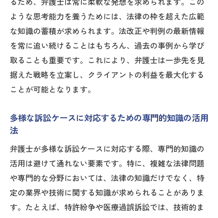
るため、弁護士は常に柔軟な発想を求められます。この
クライアントの利益を守るための戦略的視
ような思考能力を養うためには、法律の枠を超えた広範
点
な知識の蓄積が求められます。法改正や判例の最新情報
事案ごとに異なる多角的アプローチの必要
を常に追い続けることはもちろん、過去の事例から学び
性
取ることも重要です。これにより、弁護士は一歩先を見
据えた戦略を立案し、クライアントの利益を最大化する
訴訟前準備での戦略的な計画の立て方
ことが可能となります。
弁護士が説く訴訟の鍵は知識と戦略の絶妙な融
合
多様な訴訟ケースに対応するための専門的知識の活用
法律の枠を超えた戦略的思考の取り入れ方
法
成功事例に学ぶ知識と戦略のハーモニー
弁護士が多様な訴訟ケースに対応する際、専門的知識の
弁護士としての専門性を活かした戦略的交
活用は避けて通れない要素です。特に、複雑な法律問題
渉術
や専門的な分野においては、法律の知識だけでなく、特
訴訟におけるイノベーションを促す知識の
定の業界や技術に関する知識が求められることがありま
応用
す。たとえば、特許紛争や医療過誤訴訟では、技術的ま