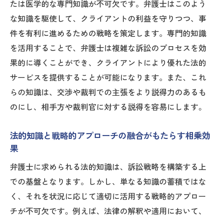
複雑な案件に対応するためのクリエイティ
たは医学的な専門知識が不可欠です。弁護士はこのよう
ブな戦略
な知識を駆使して、クライアントの利益を守りつつ、事
知識と戦略の織り成す未来志向の訴訟プロ
件を有利に進めるための戦略を策定します。専門的知識
セス
を活用することで、弁護士は複雑な訴訟のプロセスを効
果的に導くことができ、クライアントにより優れた法的
弁護士の戦略がクライアントの利益を最大化す
サービスを提供することが可能になります。また、これ
る理由
らの知識は、交渉や裁判での主張をより説得力のあるも
顧客ニーズに基づいたオーダーメイド戦略
のにし、相手方や裁判官に対する説得を容易にします。
の構築
クライアントの期待を超えるための戦略的
法的知識と戦略的アプローチの融合がもたらす相乗効
コミットメント
果
利益最大化を目指すためのリスク管理術
弁護士に求められる法的知識は、訴訟戦略を構築する上
長期的な信頼関係を築くための戦略的アプ
での基盤となります。しかし、単なる知識の蓄積ではな
ローチ
く、それを状況に応じて適切に活用する戦略的アプロー
クライアントの視点から見た戦略の成功要
チが不可欠です。例えば、法律の解釈や適用において、