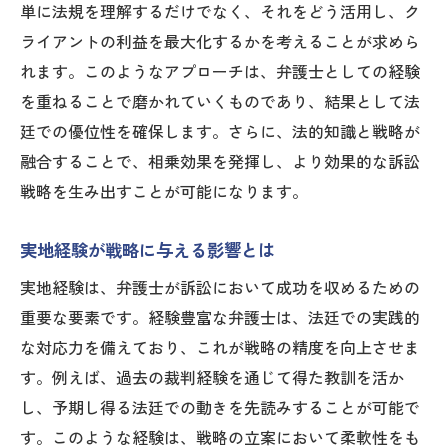
因
単に法規を理解するだけでなく、それをどう活用し、ク
成果を上げるための継続的な戦略見直し
ライアントの利益を最大化するかを考えることが求めら
訴訟における弁護士の戦略的思考が成功を左右
れます。このようなアプローチは、弁護士としての経験
する
を重ねることで磨かれていくものであり、結果として法
廷での優位性を確保します。さらに、法的知識と戦略が
戦略的思考を育むための法的研修の重要性
融合することで、相乗効果を発揮し、より効果的な訴訟
意思決定プロセスにおける戦略的思考の活
戦略を生み出すことが可能になります。
用
不測の事態に対処するための戦略的準備
実地経験が戦略に与える影響とは
法廷でのインパクトを高めるための思考法
実地経験は、弁護士が訴訟において成功を収めるための
戦略的思考がもたらす訴訟費用の効率化
重要な要素です。経験豊富な弁護士は、法廷での実践的
成功に導く思考法を鍛えるための方法
な対応力を備えており、これが戦略の精度を向上させま
弁護士が描く成功への訴訟戦略とそのプロセス
す。例えば、過去の裁判経験を通じて得た教訓を活か
訴訟戦略の立案におけるステップとツール
し、予期し得る法廷での動きを先読みすることが可能で
案件の特性に応じた戦略的判断のポイント
す。このような経験は、戦略の立案において柔軟性をも