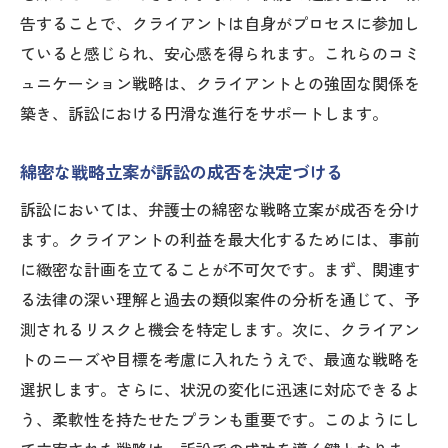
弁護士の戦略的アプローチで訴訟の勝利を掴む
告することで、クライアントは自身がプロセスに参加し
勝利に向けた戦略的アプローチの基礎知識
ていると感じられ、安心感を得られます。これらのコミ
優位性を確保するための戦略的判断
ュニケーション戦略は、クライアントとの強固な関係を
戦略の柔軟性が勝敗を分ける理由
築き、訴訟における円滑な進行をサポートします。
相手方の動きを読む戦略的インテリジェン
綿密な戦略立案が訴訟の成否を決定づける
ス
迅速かつ的確な戦略調整の重要性
訴訟においては、弁護士の綿密な戦略立案が成否を分け
ます。クライアントの利益を最大化するためには、事前
訴訟の勝利に向けた戦略の実践例
に緻密な計画を立てることが不可欠です。まず、関連す
る法律の深い理解と過去の類似案件の分析を通じて、予
測されるリスクと機会を特定します。次に、クライアン
トのニーズや目標を考慮に入れたうえで、最適な戦略を
選択します。さらに、状況の変化に迅速に対応できるよ
う、柔軟性を持たせたプランも重要です。このようにし