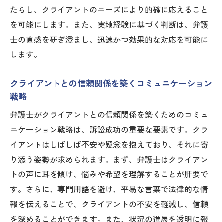
たらし、クライアントのニーズにより的確に応えること
法廷戦略の計画と実行のプロセス
を可能にします。また、実地経験に基づく判断は、弁護
弁護士の役割を強化するための戦略的ネッ
士の直感を研ぎ澄まし、迅速かつ効果的な対応を可能に
トワーキング
します。
訴訟戦略における成功と失敗の分析方法
クライアントへの透明性を保つ戦略プロセ
クライアントとの信頼関係を築くコミュニケーション
ス
戦略
知識と経験を統合する弁護士の訴訟成功哲学
弁護士がクライアントとの信頼関係を築くためのコミュ
成功哲学を支える知識の深化と拡充
ニケーション戦略は、訴訟成功の重要な要素です。クラ
実務経験から学ぶ訴訟成功の教訓
イアントはしばしば不安や疑念を抱えており、それに寄
知識と経験のバランスが生む弁護士の強み
り添う姿勢が求められます。まず、弁護士はクライアン
トの声に耳を傾け、悩みや希望を理解することが肝要で
訴訟成功に向けた継続的な知識の更新
す。さらに、専門用語を避け、平易な言葉で法律的な情
経験を活かした知識の現場適用法
報を伝えることで、クライアントの不安を軽減し、信頼
成功哲学を実現するための綿密な戦略
を深めることができます。また、状況の進展を透明に報