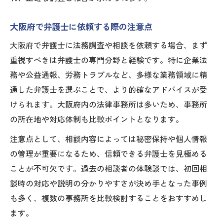
幹部名簿活用による効果的な相談事例
行政手続きに強い弁護士の実践例
大阪府で弁護士に依頼する際の注意点
行政手続きの悩みに弁護士はどう対応するか
大阪府で弁護士に法務調査や相談を依頼する場合、まず
行政手続きで困った時の弁護士相談法
重視すべきは弁護士の専門分野と経験です。特に企業法
弁護士が教える書類作成と提出のコツ
務や公益通報、労務トラブルなど、多様な業務領域に精
市町村局との調整時に役立つ弁護士の知識
通した弁護士を選ぶことで、より的確なアドバイスが受
企画厚生課との連携で問題を解決する方法
けられます。大阪府内の法律事務所は多いため、事務所
の所在地や対応体制も比較ポイントとなります。
弁護士が伝える行政手続きの注意点
注意点として、相談内容によっては秘密保持や個人情報
の管理が重要になるため、信頼できる弁護士を見極める
ことが不可欠です。過去の相談者の体験談では、初回相
談時の対応や説明の分かりやすさが決め手となった事例
も多く、複数の事務所を比較検討することをおすすめし
ます。