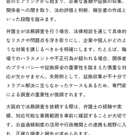
容のヒアリングから始まり、必要な書類や証拠の収集、
労働相談センター活用時の弁護士サポート
関係者への聞き取り、法的評価と判断、報告書の作成と
オンライン相談や夜間対応の活用法
いった段階を踏みます。
弁護士が教える相談時の準備と心構え
弁護士が法務調査を行う場合、法律相談を通じて具体的
法務調査を安心して進めるためのポイント
なリスクや問題点を浮き彫りにし、企業や個人がどのよ
弁護士と連携したリスク対策の基本
うな対策を講じるべきかを明確にします。たとえば、職
守秘義務を守りながら調査を進める方法
場でのハラスメントや不正行為が疑われる場合、関係者
大阪府総務サービスセンターの活用術
のプライバシーや証拠保全の重要性を踏まえた慎重な対
弁護士による調査記録の管理ポイント
応が欠かせません。失敗例として、証拠収集が不十分で
トラブル解決に至らなかったケースもあるため、専門家
トラブル発生時の弁護士への早期相談
による調査の重要性が強調されます。
大阪府における弁護士相談の現場と実践例
弁護士相談の現場でよくあるケース紹介
大阪府で法務調査を依頼する際は、弁護士の経験や実
績、対応可能な業務範囲を事前に確認することが大切で
実際の事例から学ぶ弁護士の対応力
す。公益通報制度の活用や行政機関との連携も視野に入
相談から解決までの弁護士のサポート体制
れ、正確な調査と報告が求められます。