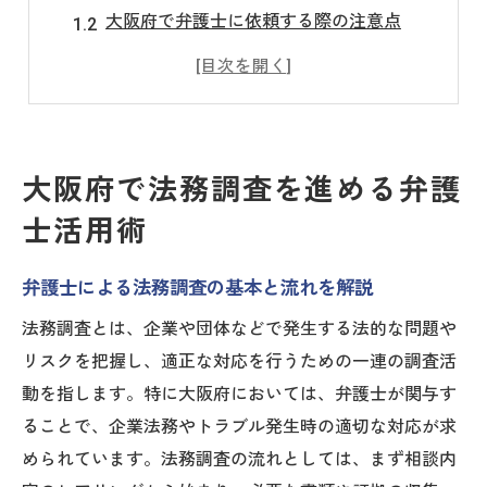
大阪府で弁護士に依頼する際の注意点
弁護士の視点で見る法務調査の進め方
総務サービス課と連携した調査サポート法
弁護士が教える行政情報の正確な収集術
公益通報の正しい手続きを弁護士が指南
大阪府で法務調査を進める弁護
弁護士が解説する公益通報の基本手続き
士活用術
公益通報窓口の選び方と弁護士の活用法
弁護士視点でみる通報時の注意事項
弁護士による法務調査の基本と流れを解説
公益通報者保護法に基づく提出書類の準備
法務調査とは、企業や団体などで発生する法的な問題や
相談から通報まで弁護士が支援する流れ
リスクを把握し、適正な対応を行うための一連の調査活
弁護士目線で考える大阪府の相談窓口活用
動を指します。特に大阪府においては、弁護士が関与す
ることで、企業法務やトラブル発生時の適切な対応が求
弁護士が選ぶ大阪府の主な相談窓口
められています。法務調査の流れとしては、まず相談内
相談窓口ごとの特徴と弁護士の役割