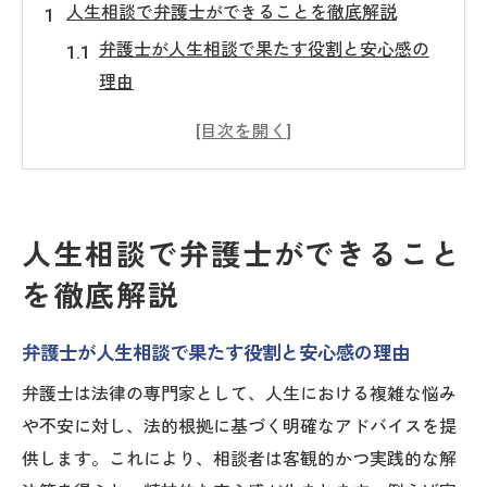
人生相談で弁護士ができることを徹底解説
弁護士が人生相談で果たす役割と安心感の
理由
弁護士の人生相談がトラブル解決に強い理
由とは
テレフォン人生相談にみる弁護士の専門性
の実例
人生相談で弁護士ができること
人生の悩みを弁護士に相談するメリットを
を徹底解説
深掘り
弁護士による人生相談と他専門家との違い
弁護士が人生相談で果たす役割と安心感の理由
を解説
弁護士は法律の専門家として、人生における複雑な悩み
弁護士が人生相談で提供できる具体的なサ
や不安に対し、法的根拠に基づく明確なアドバイスを提
ポート
供します。これにより、相談者は客観的かつ実践的な解
弁護士に悩みを相談する際の安心ポイント