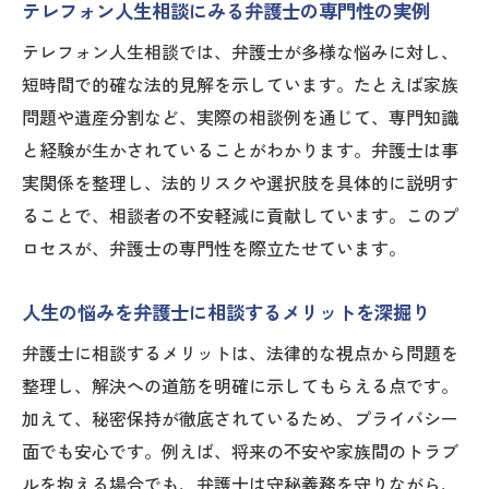
テレフォン人生相談にみる弁護士の専門性の実例
弁護士費用がわかりやすい相談先の特徴
テレフォン人生相談では、弁護士が多様な悩みに対し、
費用の不安を相談前に解消する質問例
短時間で的確な法的見解を示しています。たとえば家族
信頼できる弁護士の費用説明で安心する理
問題や遺産分割など、実際の相談例を通じて、専門知識
由
と経験が生かされていることがわかります。弁護士は事
信頼できる弁護士との人生相談がもたらす安心
実関係を整理し、法的リスクや選択肢を具体的に説明す
感
ることで、相談者の不安軽減に貢献しています。このプ
信頼できる弁護士が人生相談で与える安心
ロセスが、弁護士の専門性を際立たせています。
感
人生の悩みを弁護士に相談するメリットを深掘り
弁護士と相談することで心が軽くなる瞬間
人生相談で重要な弁護士との相性の見極め
弁護士に相談するメリットは、法律的な視点から問題を
方
整理し、解決への道筋を明確に示してもらえる点です。
加えて、秘密保持が徹底されているため、プライバシー
テレフォン人生相談で感じる信頼のポイン
面でも安心です。例えば、将来の不安や家族間のトラブ
ト
ルを抱える場合でも、弁護士は守秘義務を守りながら、