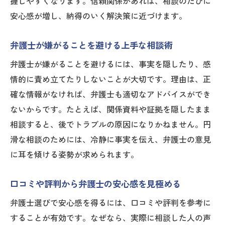
握しやすくなります。信頼関係があれば、相談のたびに
ト
安心感が増し、納得のいく解決策に近づけます。
テレフォン人生相談で話題の弁護士の傾向
分析
弁護士が嫌がることを避ける上手な相談術
弁護士相談で後悔しない選び方のコツ
弁護士が嫌がることを避けるには、事実を隠したり、感
安心して人生相談できる弁護士の見極め方
情的に責め立てたりしないことが大切です。理由は、正
法
確な情報がなければ、弁護士も適切なアドバイスができ
ないからです。たとえば、関係資料や証拠を隠したまま
相談すると、後でトラブルの原因になりかねません。円
滑な相談のためには、冷静に事実を伝え、弁護士の意見
に耳を傾ける姿勢が求められます。
口コミや評判から弁護士の安心感を見極める
弁護士選びで安心感を得るには、口コミや評判を参考に
することが有効です。なぜなら、実際に相談した人の声