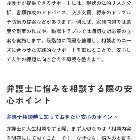
弁護士が提供できるサポートには、現状の法的リスク分
弁護士に人生相談するときの注意事項と対
析、書類作成のアドバイス、交渉支援、将来のトラブル
策
予防策の提案などがあります。例えば、家族問題では遺
ダメな弁護士の見分け方と失敗しない相談
産分割案の作成や、職場トラブルでは適切な対応策の立
法
案を実施します。段階的に問題を整理し、相談者のニー
人生相談の内容整理が弁護士選びの鍵にな
ズに合わせた実践的なサポートを重ねることで、安心し
る
て人生の課題に向き合える環境を整えます。
弁護士相談前に準備したい書類や質問内容
弁護士が嫌がることを避ける相談マナー
信頼関係構築のためのコミュニケーション
弁護士に悩みを相談する際の安
術
心ポイント
相談先選びに迷った時の弁護士活用術
人生相談で迷った時の弁護士活用方法まと
弁護士相談時に知っておきたい安心のポイント
め
弁護士に人生相談をする際、まず大切なのは「相談内容
弁護士と他専門家の違いから最適な相談先
を明確にしておくこと」です。なぜなら、悩みの本質を