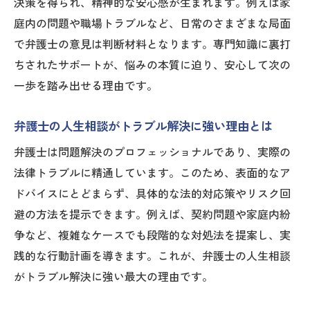
決策を得られ、精神的な安心感が生まれます。例えば家
弁護士相談時に知っておきたい安心のポイ
庭内の問題や職場トラブルなど、日常のさまざまな局面
ント
で弁護士の意見は判断材料となります。専門知識に裏打
人生相談で弁護士と信頼関係を築く方法
ちされたサポートが、悩みの本質に迫り、安心して次の
弁護士が嫌がることを避ける上手な相談術
一歩を踏み出せる理由です。
口コミや評判から弁護士の安心感を見極め
る
弁護士の人生相談がトラブル解決に強い理由とは
テレフォン人生相談を参考にする安心相談
弁護士は問題解決のプロフェッショナルであり、実際の
例
法律トラブルに精通しています。このため、表面的なア
弁護士相談で不安を減らすための準備とは
ドバイスにとどまらず、具体的な法的対応策やリスク回
費用面の不安を減らす弁護士選びのコツ
避の方法を提示できます。例えば、契約問題や家庭内紛
争など、複雑なケースでも段階的な対処法を提案し、実
弁護士費用の内訳と人生相談での注意点
践的な行動計画を導きます。これが、弁護士の人生相談
弁護士選びで費用面の不安を減らす比較方
がトラブル解決に強い最大の理由です。
法
無料相談や分割払いを活用した費用対策