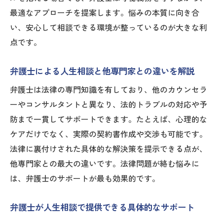
弁護士に相談することで変わる心の在り方
最適なアプローチを提案します。悩みの本質に向き合
安心感を得るための弁護士選びの実践方法
い、安心して相談できる環境が整っているのが大きな利
弁護士相談料の疑問をスッキリ解決する方法
点です。
弁護士相談料にまつわるよくある疑問解消
法
弁護士による人生相談と他専門家との違いを解説
弁護士に相談するにはいくらかかるか理解
弁護士は法律の専門知識を有しており、他のカウンセラ
する
ーやコンサルタントと異なり、法的トラブルの対応や予
費用全体の流れと人生相談時の注意点を解
防まで一貫してサポートできます。たとえば、心理的な
説
ケアだけでなく、実際の契約書作成や交渉も可能です。
弁護士費用の見積もりを取る際のチェック
法律に裏付けされた具体的な解決策を提示できる点が、
項目
他専門家との最大の違いです。法律問題が絡む悩みに
相談料や着手金の違いをわかりやすく説明
は、弁護士のサポートが最も効果的です。
予算内で弁護士相談を受けるためのコツ
弁護士が人生相談で提供できる具体的なサポート
人生相談を弁護士へ頼むときの注意点まとめ