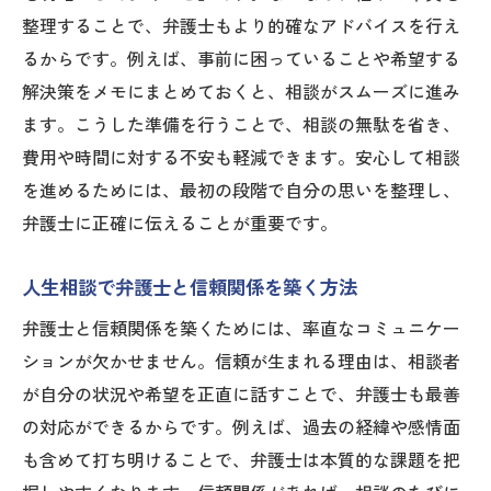
を選ぶ
整理することで、弁護士もより的確なアドバイスを行え
テレフォン人生相談の回答者事例を参考に
るからです。例えば、事前に困っていることや希望する
する
解決策をメモにまとめておくと、相談がスムーズに進み
ます。こうした準備を行うことで、相談の無駄を省き、
複数の弁護士と比較し最適な相談先を見極
費用や時間に対する不安も軽減できます。安心して相談
める
を進めるためには、最初の段階で自分の思いを整理し、
人生相談の悩み別に弁護士選びを工夫する
弁護士に正確に伝えることが重要です。
方法
弁護士活用で人生相談の満足度を高める秘
人生相談で弁護士と信頼関係を築く方法
訣
弁護士と信頼関係を築くためには、率直なコミュニケー
安心して相談できる弁護士の特徴を解き明かす
ションが欠かせません。信頼が生まれる理由は、相談者
安心して相談できる弁護士の特徴とは何か
が自分の状況や希望を正直に話すことで、弁護士も最善
口コミや実績から見抜く信頼できる弁護士
の対応ができるからです。例えば、過去の経緯や感情面
像
も含めて打ち明けることで、弁護士は本質的な課題を把
人生相談で人気の弁護士に共通するポイン