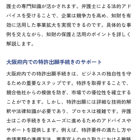
商標登録のステップと注意点
護士の専門知識が活かされます。弁護士による法的アド
バイスを受けることで、企業は競争力を高め、知財を有
弁護士が教える特許の価値向上戦略
効に活用した事業拡大を実現できるのです。具体的な事
商標権を用いたブランド保護の方法
例を交えながら、知財の保護と活用のポイントを詳しく
知財訴訟を回避するための戦略的対応
解説します。
大阪府の市場特性に応じた知財活用法
弁護士が教える知財戦略成功のカギは大阪府の
大阪府内での特許出願手続きのサポート
地域特性を活かすこと
大阪府内での特許出願手続きは、ビジネスの独自性を守
地域特性を活かした知財戦略の構築
るための重要なステップです。特許を取得することで、
大阪府の産業特性と知財の関連性
競合他社からの模倣を防ぎ、市場での優位性を確立する
地域特性に基づく競争優位の確立方法
ことができます。しかし、特許出願には詳細な技術的解
大阪府の法律と知財戦略の相乗効果
釈や法律知識が必要であり、プロセスは複雑です。弁護
士はこの手続きをスムーズに進めるためのアドバイスや
地域イベントを活用した知財マーケティン
サポートを提供します。例えば、特許要件の満たし方や
グ
申請書類の準備方法、審査官とのやり取りにおける戦略