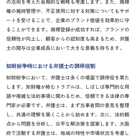
の活用を考えた長期的な戦略も考慮します。また、商標
知財リスク管理のための法的支援
権の維持管理や、不正使用に対する対策についてもサポ
企業内での知財戦略チームの構築
ートを受けることで、企業のブランド価値を効果的に守
弁護士が提供する法的文書の整備
ることができます。商標登録が成功すれば、ブランドの
大阪府の起業支援施策と知財戦略の連携
信頼性が向上し、顧客からの認知度も高まるため、弁護
知的財産権を守りつつ活用するために弁護士に
士の関与は企業成長において大きな意義を持ちます。
相談すべき理由
知財紛争時における弁護士の調停役割
初期段階での知財相談の重要性
知財紛争において、弁護士は多くの場面で調停役を果た
弁護士が提供する知財侵害の防止策
します。知財権が絡むトラブルは、しばしば専門的な用
知財権利紛争を避けるための準備
語や複雑な法的事項に関わるため、信頼できる法律の専
弁護士によるクロスライセンスの可能性
門家が必要です。弁護士は、まず当事者間の意見を整理
知財価値を最大化するためのコンサルティ
し、共通の理解を築くことから始めます。次に、法的観
ング
点から問題を分析し、公平な解決策を提案します。大阪
大阪府内での知財活用成功事例の紹介
府で活動する弁護士は、地域の特性や市場状況を考慮し