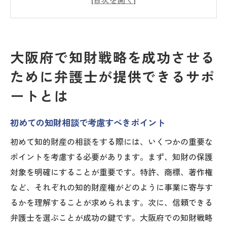
ス
大阪府内での特許出願手続きのサポート
商標登録を成功させるための具体的手法
大阪府で知財戦略を成功させる
知財紛争時における弁護士の調停役割
ために弁護士が提供できるサポ
弁護士を活用した知財保護と企業成長の実
ートとは
例
知的財産の価値を最大限に引き出すための弁護
初めての知財相談で考慮すべきポイント
士の役割
初めて知的財産の相談をする際には、いくつかの重要な
知的財産の評価と活用方法のアドバイス
ポイントを考慮する必要があります。まず、知財の保護
競合他社との差別化を図る知財戦略
対象を明確にすることが重要です。特許、商標、著作権
弁護士が提供する価値ある特許戦略
など、それぞれの知的財産権がどのように事業に寄与す
商標のブランディング効果を最大化する
るかを理解することが求められます。次に、信頼できる
大阪府における知財ポートフォリオの最適
弁護士を選ぶことが成功の鍵です。大阪府での知財戦略