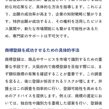
弁護士が指南する地域特化型知財アプロー
的な対応策など、具体的な方法を指導します。これによ
チ
り、出願の成功率が高まり、企業の知財戦略に繋がりま
ビジネス成長を促進する知財戦略と弁護士の専
す。特許出願が成功すると、その権利を活用したビジネ
門的アドバイス
ス展開や、新たな市場開拓にも繋がる可能性があるた
知的財産を活用した事業拡大の方法
め、専門家のサポートは不可欠です。
弁護士によるリスクマネジメントの重要性
知財戦略がもたらす企業価値の向上
商標登録を成功させるための具体的手法
弁護士と連携した知財ポートフォリオ管理
商標登録は、商品やサービスを市場で識別するための重
市場ニーズに応じた知財の戦略的採用
要な手段です。大阪府内で商標登録を目指す際には、ま
知財戦略におけるイノベーションの推進
ず類似商標の有無を確認することが重要です。この調査
を怠ると、後に登録が拒否されるリスクが増します。弁
弁護士のサポートで大阪府の知財戦略を強化す
護士はこの調査を効率的に行い、登録可能性を高めるた
る方法
めのアドバイスを提供します。例えば、商標の選定にお
知財コンサルティングの活用法
いては、独自性や識別力を重視した提案を行い、登録後
弁護士による知財教育とトレーニング