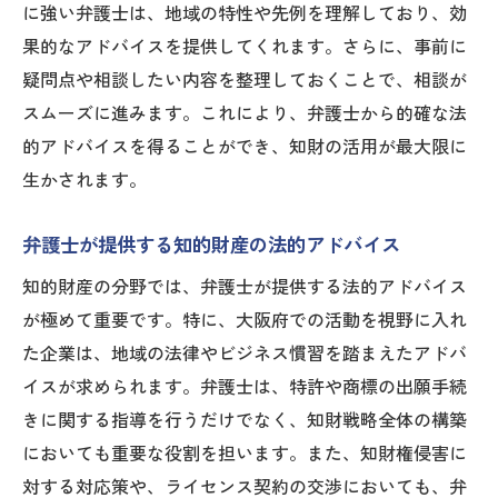
化
に強い弁護士は、地域の特性や先例を理解しており、効
弁護士が推奨する知的財産の戦略的利用
果的なアドバイスを提供してくれます。さらに、事前に
大阪府での知財保護における弁護士の重要性と
疑問点や相談したい内容を整理しておくことで、相談が
その選び方
スムーズに進みます。これにより、弁護士から的確な法
的アドバイスを得ることができ、知財の活用が最大限に
信頼できる弁護士選びの基準
生かされます。
地域密着型の弁護士のメリット
知財保護における弁護士の役割と影響
弁護士が提供する知的財産の法的アドバイス
知財専門弁護士の選び方と見極め方
知的財産の分野では、弁護士が提供する法的アドバイス
弁護士が提供する継続的な知財保護
が極めて重要です。特に、大阪府での活動を視野に入れ
大阪府における弁護士の知財実績の確認方
た企業は、地域の法律やビジネス慣習を踏まえたアドバ
法
イスが求められます。弁護士は、特許や商標の出願手続
知財戦略における特許と商標の効果的な活用法
きに関する指導を行うだけでなく、知財戦略全体の構築
を弁護士が指南
においても重要な役割を担います。また、知財権侵害に
特許出願から取得までのプロセス解説
対する対応策や、ライセンス契約の交渉においても、弁