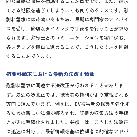
的な証拠の収集を徹底することが重要です。また、請求
ドバンテージ
できる期限を過ぎてしまうことも良くあるミスです。慰
DV被害に対する慰謝料請求を弁護士の視点で確
謝料請求には時効があるため、早期に専門家のアドバイ
かなサポート
スを受け、適切なタイミングで手続きを行うことが求め
DV被害による慰謝料請求の法的基礎と大阪
られます。弁護士とのコミュニケーションを密に保ち、
府での実践
各ステップを慎重に進めることで、こうしたミスを回避
弁護士がサポートするDV被害者のための証
することができます。
拠収集法
DV被害に対する慰謝料請求の成功事例
慰謝料請求における最新の法改正情報
DV被害者支援における弁護士の役割とその
慰謝料請求に関連する法改正が行われることがありま
重要性
す。最近の法改正では、被害者の権利がより重視される
慰謝料請求におけるDV被害者の権利と法的
方向に進んでいます。例えば、DV被害者の保護を強化す
保護
るための新しい法律が導入され、証拠の収集方法や手続
弁護士が解説するDV被害者のための法的支
きが更に明確化されました。弁護士は、こうした法改正
援策
に迅速に対応し、最新情報を基に依頼者に的確なアドバ