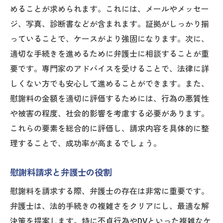
不貞行為の慰謝料請求成功事例
めることが求められます。これには、メールやメッセー
不貞行為の慰謝料請求における法的トラブ
ジ、写真、診断書などが含まれます。証拠がしっかり揃
ル回避法
っていることで、ケースがより強固になります。次に、
弁護士に相談する最適なタイミングとケースス
適切な手続きを進めるために弁護士に相談することが重
タディ
要です。専門家のアドバイスを受けることで、法律に詳
慰謝料請求で弁護士に相談すべき状況とそ
しくない方でも安心して進めることができます。また、
の見極め方
慰謝料の金額を適切に評価するためには、行為の悪質性
慰謝料請求におけるケーススタディの重要
や被害の程度、社会的影響を考慮する必要があります。
性
これらの要素を総合的に評価し、請求内容を具体的に整
理することで、成功率が高まるでしょう。
弁護士相談のタイミングが慰謝料請求に与
える影響
慰謝料請求と弁護士の役割
大阪府で弁護士を選ぶ際に注意すべきポイ
慰謝料を請求する際、弁護士の存在は非常に重要です。
ント
弁護士は、法的手続きの複雑さをクリアにし、最適な解
ケーススタディから学ぶ効果的な慰謝料請
決策を提案します。特に不貞行為やDVといった複雑なケ