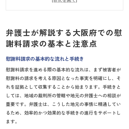
弁護士が解説する慰謝料請求を成功させる
ための準備
慰謝料請求と弁護士の役割
弁護士が解説する大阪府での慰
慰謝料請求の際に陥りやすいミスとその回
謝料請求の基本と注意点
避方法
慰謝料請求における最新の法改正情報
慰謝料請求の基本的な流れと手続き
慰謝料を成功に導くための弁護士による証拠収
慰謝料請求を進める際の基本的な流れは、まず被害者が
集のポイント
慰謝料の請求を考える原因となった事実を明確にし、そ
弁護士が教える慰謝料請求における効果的
れを証拠として収集することから始まります。手続きと
な証拠収集法
しては、地域の裁判所の管轄や地元の弁護士への相談が
証拠収集における法的規制とその対策
重要です。弁護士は、こうした地元の事情に精通してい
証拠の信頼性を高めるための弁護士のアド
るため、効率的かつ効果的な手続きの進行をサポートし
バイス
ます。
慰謝料請求における証拠保全の重要性と手