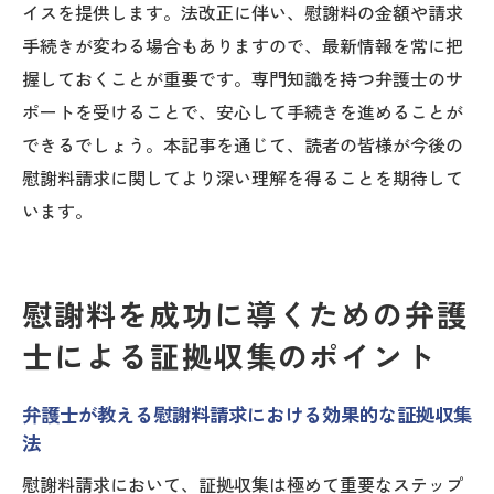
慰謝料請求の成功事例における弁護士の役割を
イスを提供します。法改正に伴い、慰謝料の金額や請求
探る
手続きが変わる場合もありますので、最新情報を常に把
握しておくことが重要です。専門知識を持つ弁護士のサ
慰謝料請求成功事例に学ぶ弁護士の戦略
ポートを受けることで、安心して手続きを進めることが
成功事例から見える慰謝料請求の課題と解
できるでしょう。本記事を通じて、読者の皆様が今後の
決策
慰謝料請求に関してより深い理解を得ることを期待して
弁護士が果たす役割と慰謝料請求の成功要
います。
因
慰謝料請求の変遷と弁護士の貢献
慰謝料請求の成功事例が示す弁護士の重要
慰謝料を成功に導くための弁護
性
士による証拠収集のポイント
弁護士による慰謝料請求の成功へのアプロ
ーチ
弁護士が教える慰謝料請求における効果的な証拠収集
大阪府における慰謝料請求の流れ弁護士が教え
法
るステップ
慰謝料請求において、証拠収集は極めて重要なステップ