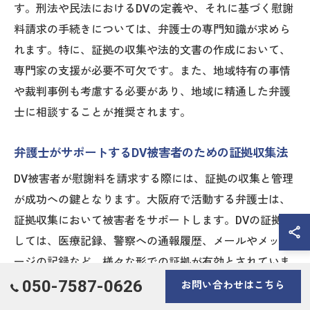
す。刑法や民法におけるDVの定義や、それに基づく慰謝
料請求の手続きについては、弁護士の専門知識が求めら
れます。特に、証拠の収集や法的文書の作成において、
専門家の支援が必要不可欠です。また、地域特有の事情
や裁判事例も考慮する必要があり、地域に精通した弁護
士に相談することが推奨されます。
弁護士がサポートするDV被害者のための証拠収集法
DV被害者が慰謝料を請求する際には、証拠の収集と管理
が成功への鍵となります。大阪府で活動する弁護士は、
証拠収集において被害者をサポートします。DVの証拠と
しては、医療記録、警察への通報履歴、メールやメッセ
ージの記録など、様々な形での証拠が有効とされていま
す。これらの証拠は、第三者から見て客観的であること
050-7587-0626
お問い合わせはこちら
が必須です。また、証拠の保全や提出のタイミングも重