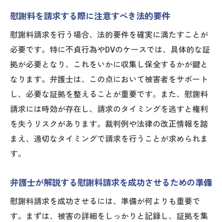
続き
慰謝料を請求する際に注意すべき法的要件
慰謝料請求に役立つ証拠の具体例
慰謝料請求を行う場合、法的要件を確実に満たすことが
証拠収集におけるプライバシー保護とその
必要です。特に不貞行為やDVのケースでは、具体的な証
法的側面
拠が必要となり、これをいかに収集し保全するかが鍵と
大阪府での不貞行為による慰謝料請求を弁護士
なります。弁護士は、この点において被害者をサポート
がサポート
し、必要な証拠を整えることが重要です。また、慰謝料
請求には時効が存在し、請求のタイミングを逃すと権利
不貞行為による慰謝料請求の基礎知識と大
を失うリスクがあります。裁判例や法律の改正情報を踏
阪府での実例
まえ、適切なタイミングで請求を行うことが求められま
弁護士がサポートする不貞行為の証拠収集
す。
法
不貞行為に対する慰謝料請求の法的要件
弁護士が解説する慰謝料請求を成功させるための準備
慰謝料請求における弁護士の交渉術とその
慰謝料請求を成功させるには、準備が何よりも重要で
効果
す。まずは、被害の詳細をしっかりと記録し、証拠を集