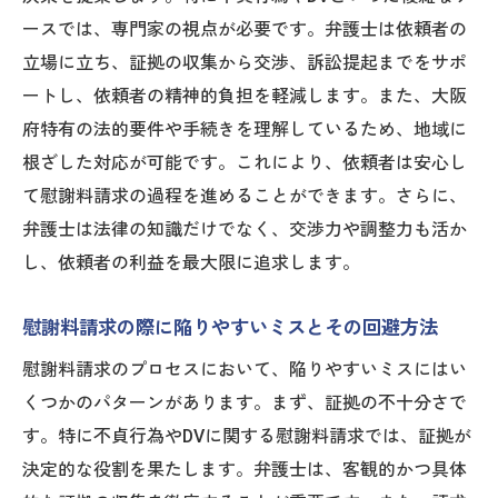
求手続き
ースでは、専門家の視点が必要です。弁護士は依頼者の
弁護士相談を成功に導くための準備と心構
立場に立ち、証拠の収集から交渉、訴訟提起までをサポ
え
ートし、依頼者の精神的負担を軽減します。また、大阪
専門知識を持つ弁護士が大阪府での慰謝料請求
府特有の法的要件や手続きを理解しているため、地域に
を徹底解説
根ざした対応が可能です。これにより、依頼者は安心し
慰謝料請求の手続きと弁護士の専門知識の
て慰謝料請求の過程を進めることができます。さらに、
活用法
弁護士は法律の知識だけでなく、交渉力や調整力も活か
慰謝料請求に特化した弁護士の選び方
し、依頼者の利益を最大限に追求します。
弁護士が解説する慰謝料請求の法的基盤と
その活用
慰謝料請求の際に陥りやすいミスとその回避方法
専門家が見る慰謝料請求のトレンド
慰謝料請求のプロセスにおいて、陥りやすいミスにはい
弁護士の視点から見た慰謝料請求の成功へ
くつかのパターンがあります。まず、証拠の不十分さで
の道筋
す。特に不貞行為やDVに関する慰謝料請求では、証拠が
決定的な役割を果たします。弁護士は、客観的かつ具体
大阪府での慰謝料請求における専門家のア