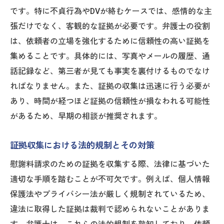
弁護士が説明する大阪府での慰謝料請求の
です。特に不貞行為やDVが絡むケースでは、感情的な主
基本ステップ
張だけでなく、客観的な証拠が必要です。弁護士の役割
慰謝料請求における各ステップの注意点と
は、依頼者の立場を強化するために信頼性の高い証拠を
対策
集めることです。具体的には、写真やメールの履歴、通
弁護士と進める慰謝料請求の手続きの流れ
話記録など、第三者が見ても事実を裏付けるものでなけ
ればなりません。また、証拠の収集は迅速に行う必要が
弁護士が指導する慰謝料請求の効果的な進
あり、時間が経つほど証拠の信頼性が損なわれる可能性
め方
があるため、早期の相談が推奨されます。
慰謝料請求のステップと弁護士の役割
慰謝料請求の各ステップで弁護士が提供で
証拠収集における法的規制とその対策
きるサポート
慰謝料請求のための証拠を収集する際、法律に基づいた
適切な手順を踏むことが不可欠です。例えば、個人情報
保護法やプライバシー法が厳しく規制されているため、
違法に取得した証拠は裁判で認められないことがありま